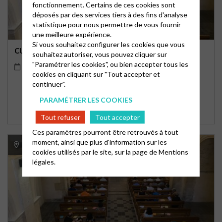
fonctionnement. Certains de ces cookies sont
déposés par des services tiers à des fins d'analyse
statistique pour nous permettre de vous fournir
une meilleure expérience.
Si vous souhaitez configurer les cookies que vous
CULTE À ORANGE AU TEMPLE
souhaitez autoriser, vous pouvez cliquer sur
"Paramétrer les cookies", ou bien accepter tous les
23/08/2026
10h30
cookies en cliquant sur "Tout accepter et
continuer".
PARAMÉTRER LES COOKIES
Tout refuser
Tout accepter
Ces paramètres pourront être retrouvés à tout
moment, ainsi que plus d'information sur les
ORANGE
cookies utilisés par le site, sur la page de
Mentions
légales.